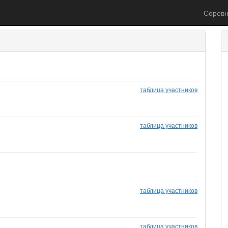
Соревн
таблица участников
таблица участников
таблица участников
таблица участников