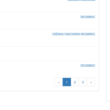
регламент
таблица участников
регламент
регламент
«
1
2
3
»