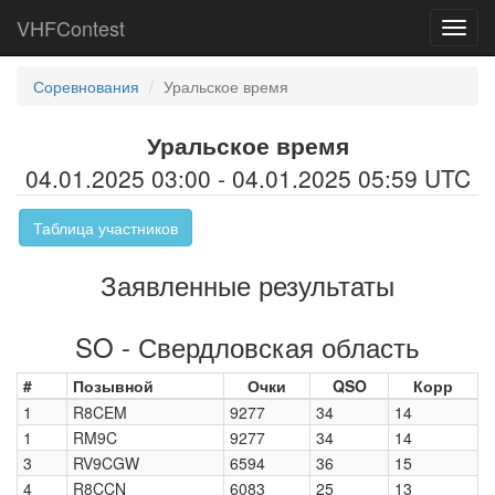
VHFContest
Toggl
navig
Соревнования
Уральское время
Уральское время
04.01.2025 03:00 - 04.01.2025 05:59 UTC
Таблица участников
Заявленные результаты
SO - Свердловская область
#
Позывной
Очки
QSO
Корр
1
R8CEM
9277
34
14
1
RM9C
9277
34
14
3
RV9CGW
6594
36
15
4
R8CCN
6083
25
13