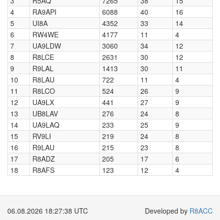
3
R5AQ
7265
38
15
4
RA9API
6088
40
16
5
UI8A
4352
33
14
6
RW4WE
4177
11
4
7
UA9LDW
3060
34
12
8
R8LCE
2631
30
12
9
R9LAL
1413
30
11
10
R8LAU
722
11
4
11
R8LCO
524
26
9
12
UA9LX
441
27
9
13
UB8LAV
276
24
8
14
UA9LAQ
233
25
9
15
RV9LI
219
24
8
16
R9LAU
215
23
8
17
R8ADZ
205
17
6
18
R8AFS
123
12
4
06.08.2026 18:27:38 UTC
Developed by
R8ACC