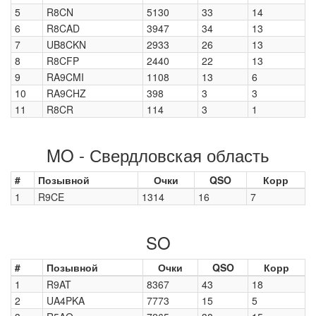
5
R8CN
5130
33
14
6
R8CAD
3947
34
13
7
UB8CKN
2933
26
13
8
R8CFP
2440
22
13
9
RA9CMI
1108
13
6
10
RA9CHZ
398
3
3
11
R8CR
114
3
1
MO - Свердловская область
#
Позывной
Очки
QSO
Корр
1
R9CE
1314
16
7
SO
#
Позывной
Очки
QSO
Корр
1
R9AT
8367
43
18
2
UA4PKA
7773
15
5