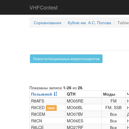
VHFContest
Соревнования
Кубом им. А.С. Попова
Табли
Поиск потенциальных корреспондентов
Показаны записи
1-26
из
26
.
Позывной
QTH
Моды
R8AFS
MO05RE
FM
R8CED
MO06BL
FM, SSB
team
R8CEM
MO07BV
Все
R8CN
MO06ES
Все
R8LCE
MO27RF
Все