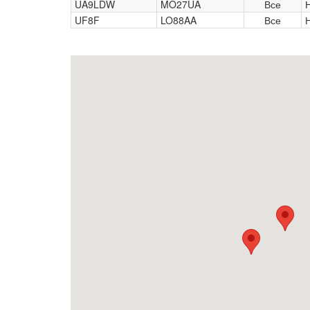
UA9LDW
MO27UA
Все
UF8F
LO88AA
Все