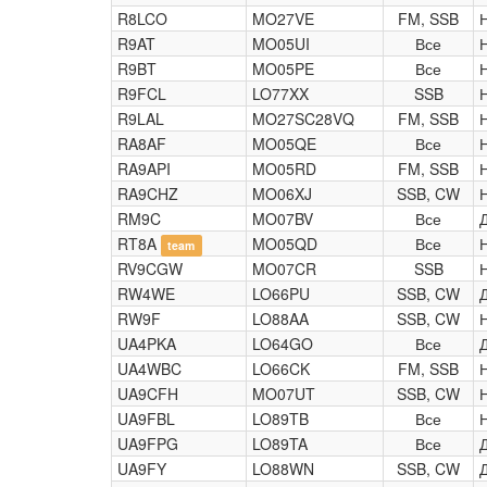
R8LCO
MO27VE
FM, SSB
R9AT
MO05UI
Все
R9BT
MO05PE
Все
R9FCL
LO77XX
SSB
R9LAL
MO27SC28VQ
FM, SSB
RA8AF
MO05QE
Все
RA9API
MO05RD
FM, SSB
RA9CHZ
MO06XJ
SSB, CW
RM9C
MO07BV
Все
RT8A
MO05QD
Все
team
RV9CGW
MO07CR
SSB
RW4WE
LO66PU
SSB, CW
RW9F
LO88AA
SSB, CW
UA4PKA
LO64GO
Все
UA4WBC
LO66CK
FM, SSB
UA9CFH
MO07UT
SSB, CW
UA9FBL
LO89TB
Все
UA9FPG
LO89TA
Все
UA9FY
LO88WN
SSB, CW