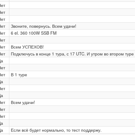
Нет
Нет
Нет
Нет
Звоните, повернусь. Всем удачи!
Нет
6 el. 360 100W SSB FM
Нет
Нет
Всем УСПЕХОВ!
Нет
Подключусь в конце 1 тура, с 17 UTC. И утром во втором туре 
Да
Нет
Нет
В 1 туре
Да
Нет
Да
Нет
Всем удачи!
Нет
Нет
Да
Да
Если всё будет нормально, то тест поддержу.