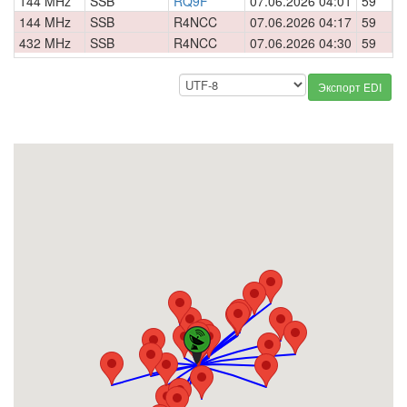
144 MHz
SSB
RQ9F
07.06.2026 04:01
59
0
144 MHz
SSB
R4NCC
07.06.2026 04:17
59
0
432 MHz
SSB
R4NCC
07.06.2026 04:30
59
0
Экспорт EDI