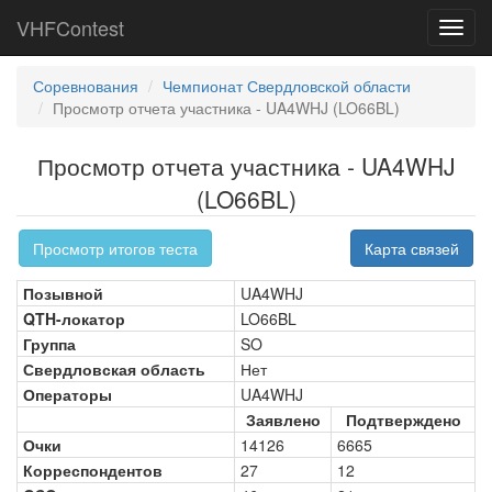
VHFContest
Toggl
navig
Соревнования
Чемпионат Свердловской области
Просмотр отчета участника - UA4WHJ (LO66BL)
Просмотр отчета участника - UA4WHJ
(LO66BL)
Просмотр итогов теста
Карта связей
Позывной
UA4WHJ
QTH-локатор
LO66BL
Группа
SO
Свердловская область
Нет
Операторы
UA4WHJ
Заявлено
Подтверждено
Очки
14126
6665
Корреспондентов
27
12