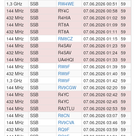
1,3 GHz
SSB
RW4WE
07.06.2026 00:51
59
0
144 MHz
SSB
RY4C
07.06.2026 00:58
59
0
432 MHz
SSB
R4HIA
07.06.2026 01:02
59
0
144 MHz
SSB
RT8A
07.06.2026 01:09
59
0
432 MHz
SSB
RT8A
07.06.2026 01:11
59
0
144 MHz
SSB
RM8CZ
07.06.2026 01:15
59
0
144 MHz
SSB
R4SAV
07.06.2026 01:23
59
0
432 MHz
SSB
R4SAV
07.06.2026 01:24
59
0
144 MHz
SSB
UA4HQI
07.06.2026 01:33
59
0
144 MHz
SSB
RW9F
07.06.2026 01:39
59
0
432 MHz
SSB
RW9F
07.06.2026 01:40
59
0
1,3 GHz
SSB
RW9F
07.06.2026 01:42
59
0
144 MHz
SSB
RV9CGW
07.06.2026 02:20
59
0
144 MHz
SSB
R4YC
07.06.2026 02:42
59
0
432 MHz
SSB
R4YC
07.06.2026 02:45
59
0
144 MHz
SSB
RA3TLU
07.06.2026 02:53
59
0
144 MHz
SSB
R8CN
07.06.2026 03:07
59
0
144 MHz
SSB
RV9CVA
07.06.2026 03:46
59
0
432 MHz
SSB
RQ9F
07.06.2026 03:59
59
0