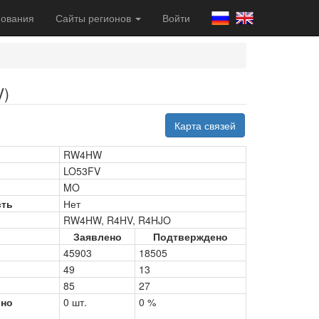
ования
Сайты регионов
Войти
V)
Карта связей
RW4HW
LO53FV
MO
сть
Нет
RW4HW, R4HV, R4HJO
Заявлено
Подтверждено
45903
18505
49
13
85
27
рно
0 шт.
0 %