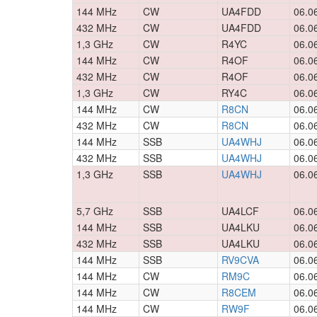
144 MHz
CW
UA4FDD
06.0
432 MHz
CW
UA4FDD
06.0
1,3 GHz
CW
R4YC
06.0
144 MHz
CW
R4OF
06.0
432 MHz
CW
R4OF
06.0
1,3 GHz
CW
RY4C
06.0
144 MHz
CW
R8CN
06.0
432 MHz
CW
R8CN
06.0
144 MHz
SSB
UA4WHJ
06.0
432 MHz
SSB
UA4WHJ
06.0
1,3 GHz
SSB
UA4WHJ
06.0
5,7 GHz
SSB
UA4LCF
06.0
144 MHz
SSB
UA4LKU
06.0
432 MHz
SSB
UA4LKU
06.0
144 MHz
SSB
RV9CVA
06.0
144 MHz
CW
RM9C
06.0
144 MHz
CW
R8CEM
06.0
144 MHz
CW
RW9F
06.0