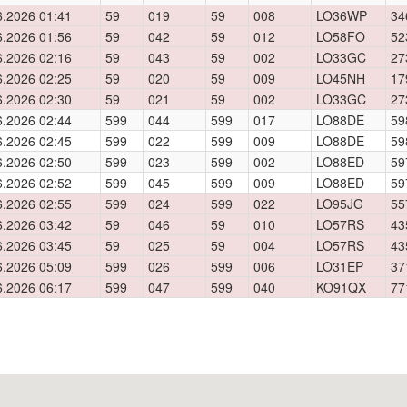
6.2026 01:41
59
019
59
008
LO36WP
34
6.2026 01:56
59
042
59
012
LO58FO
52
6.2026 02:16
59
043
59
002
LO33GC
27
6.2026 02:25
59
020
59
009
LO45NH
17
6.2026 02:30
59
021
59
002
LO33GC
27
6.2026 02:44
599
044
599
017
LO88DE
59
6.2026 02:45
599
022
599
009
LO88DE
59
6.2026 02:50
599
023
599
002
LO88ED
59
6.2026 02:52
599
045
599
009
LO88ED
59
6.2026 02:55
599
024
599
022
LO95JG
55
6.2026 03:42
59
046
59
010
LO57RS
43
6.2026 03:45
59
025
59
004
LO57RS
43
6.2026 05:09
599
026
599
006
LO31EP
37
6.2026 06:17
599
047
599
040
KO91QX
77