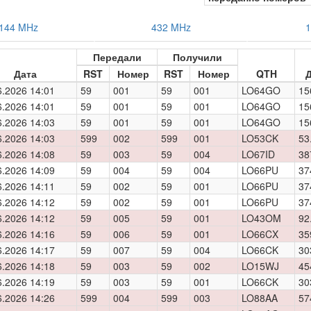
144 MHz
432 MHz
1
Передали
Получили
Дата
RST
Номер
RST
Номер
QTH
Д
6.2026 14:01
59
001
59
001
LO64GO
15
6.2026 14:01
59
001
59
001
LO64GO
15
6.2026 14:03
59
001
59
001
LO64GO
15
6.2026 14:03
599
002
599
001
LO53CK
53
6.2026 14:08
59
003
59
004
LO67ID
38
6.2026 14:09
59
004
59
004
LO66PU
37
6.2026 14:11
59
002
59
001
LO66PU
37
6.2026 14:12
59
002
59
001
LO66PU
37
6.2026 14:12
59
005
59
001
LO43OM
92
6.2026 14:16
59
006
59
001
LO66CX
35
6.2026 14:17
59
007
59
004
LO66CK
30
6.2026 14:18
59
003
59
002
LO15WJ
45
6.2026 14:19
59
003
59
001
LO66CK
30
6.2026 14:26
599
004
599
003
LO88AA
57