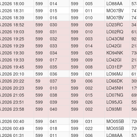
6.2026 18:00
599
014
599
005
LO88AA
57
6.2026 18:31
599
015
599
011
MO07BV
74
6.2026 18:39
599
016
599
010
MO07BV
74
6.2026 18:52
599
030
599
009
LO23RC
34
6.2026 19:03
599
031
599
010
LO02RQ
61
6.2026 19:25
599
032
599
003
LO43OM
92
6.2026 19:29
599
033
599
014
LO42GI
21
6.2026 19:30
599
034
599
025
KO94NK
73
6.2026 19:33
599
017
599
009
LO42GI
21
6.2026 19:45
599
035
599
008
LO31EP
37
6.2026 20:10
599
036
599
021
LO96MJ
61
6.2026 20:22
59
037
59
006
LO66DK
30
6.2026 20:23
599
010
599
002
LO45NH
17
6.2026 21:05
599
038
599
015
LO07NG
69
6.2026 23:51
599
039
599
026
LO95JG
55
6.2026 23:58
599
040
599
002
LO93MI
56
6.2026 00:40
599
041
599
031
MO05SB
72
6.2026 00:49
599
018
599
022
MO05SB
72
6.2026 01:31
599
011
599
006
LO88AA
57