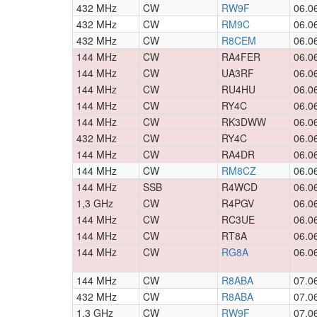
432 MHz
CW
RW9F
06.0
432 MHz
CW
RM9C
06.0
432 MHz
CW
R8CEM
06.0
144 MHz
CW
RA4FER
06.0
144 MHz
CW
UA3RF
06.0
144 MHz
CW
RU4HU
06.0
144 MHz
CW
RY4C
06.0
144 MHz
CW
RK3DWW
06.0
432 MHz
CW
RY4C
06.0
144 MHz
CW
RA4DR
06.0
144 MHz
CW
RM8CZ
06.0
144 MHz
SSB
R4WCD
06.0
1,3 GHz
CW
R4PGV
06.0
144 MHz
CW
RC3UE
06.0
144 MHz
CW
RT8A
06.0
144 MHz
CW
RG8A
06.0
144 MHz
CW
R8ABA
07.0
432 MHz
CW
R8ABA
07.0
1,3 GHz
CW
RW9F
07.0