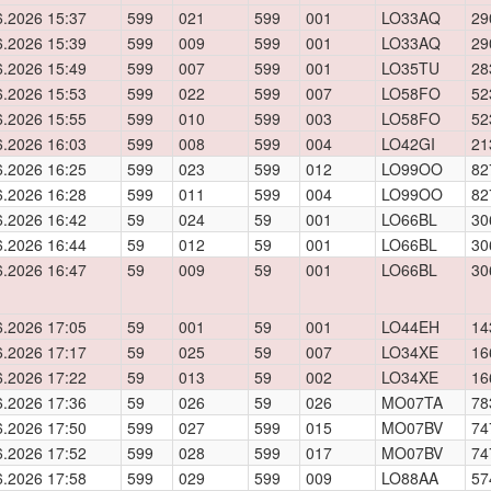
6.2026 15:37
599
021
599
001
LO33AQ
29
6.2026 15:39
599
009
599
001
LO33AQ
29
6.2026 15:49
599
007
599
001
LO35TU
28
6.2026 15:53
599
022
599
007
LO58FO
52
6.2026 15:55
599
010
599
003
LO58FO
52
6.2026 16:03
599
008
599
004
LO42GI
21
6.2026 16:25
599
023
599
012
LO99OO
82
6.2026 16:28
599
011
599
004
LO99OO
82
6.2026 16:42
59
024
59
001
LO66BL
30
6.2026 16:44
59
012
59
001
LO66BL
30
6.2026 16:47
59
009
59
001
LO66BL
30
6.2026 17:05
59
001
59
001
LO44EH
14
6.2026 17:17
59
025
59
007
LO34XE
16
6.2026 17:22
59
013
59
002
LO34XE
16
6.2026 17:36
59
026
59
026
MO07TA
78
6.2026 17:50
599
027
599
015
MO07BV
74
6.2026 17:52
599
028
599
017
MO07BV
74
6.2026 17:58
599
029
599
009
LO88AA
57