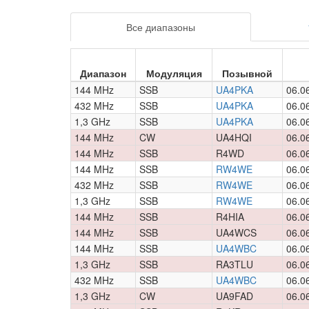
Все диапазоны
Диапазон
Модуляция
Позывной
144 MHz
SSB
UA4PKA
06.0
432 MHz
SSB
UA4PKA
06.0
1,3 GHz
SSB
UA4PKA
06.0
144 MHz
CW
UA4HQI
06.0
144 MHz
SSB
R4WD
06.0
144 MHz
SSB
RW4WE
06.0
432 MHz
SSB
RW4WE
06.0
1,3 GHz
SSB
RW4WE
06.0
144 MHz
SSB
R4HIA
06.0
144 MHz
SSB
UA4WCS
06.0
144 MHz
SSB
UA4WBC
06.0
1,3 GHz
SSB
RA3TLU
06.0
432 MHz
SSB
UA4WBC
06.0
1,3 GHz
CW
UA9FAD
06.0