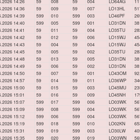
6.2026 14:26
59
008
59
004
LO64AG
11
6.2026 14:36
59
009
59
007
LO13HL
51
6.2026 14:39
599
010
599
003
LO46PF
26
6.2026 14:40
599
005
599
001
LO31DN
38
6.2026 14:41
59
011
59
004
LO35TU
28
6.2026 14:42
59
012
59
006
LO15WJ
45
6.2026 14:43
59
004
59
004
LO15WJ
45
6.2026 14:45
59
005
59
002
LO35TU
28
6.2026 14:48
59
013
59
005
LO31DN
38
6.2026 14:49
59
006
59
002
LO31DN
38
6.2026 14:50
59
007
59
001
LO43OM
92
6.2026 14:57
59
014
59
011
LO36WP
34
6.2026 15:00
59
015
59
003
LO45MU
23
6.2026 15:01
59
016
59
009
LO45NH
17
6.2026 15:07
599
017
599
006
LO03WK
56
6.2026 15:09
599
008
599
004
LO03WK
56
6.2026 15:12
599
006
599
004
LO03WK
56
6.2026 15:19
599
018
599
010
LO02KN
65
6.2026 15:31
599
019
599
003
LO30LW
40
6.2026 15:35
599
020
599
019
LO03WN
56