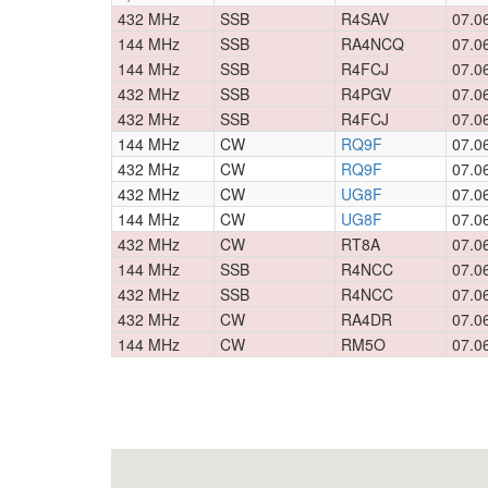
432 MHz
SSB
R4SAV
07.0
144 MHz
SSB
RA4NCQ
07.0
144 MHz
SSB
R4FCJ
07.0
432 MHz
SSB
R4PGV
07.0
432 MHz
SSB
R4FCJ
07.0
144 MHz
CW
RQ9F
07.0
432 MHz
CW
RQ9F
07.0
432 MHz
CW
UG8F
07.0
144 MHz
CW
UG8F
07.0
432 MHz
CW
RT8A
07.0
144 MHz
SSB
R4NCC
07.0
432 MHz
SSB
R4NCC
07.0
432 MHz
CW
RA4DR
07.0
144 MHz
CW
RM5O
07.0