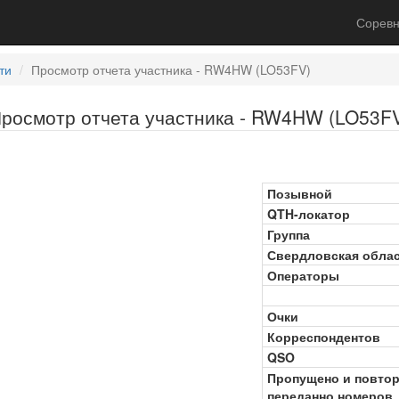
Соревн
ти
Просмотр отчета участника - RW4HW (LO53FV)
росмотр отчета участника - RW4HW (LO53F
Позывной
QTH-локатор
Группа
Свердловская обла
Операторы
Очки
Корреспондентов
QSO
Пропущено и повто
переданно номеров