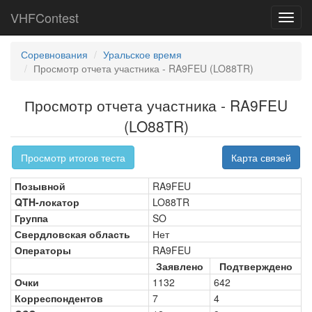
VHFContest
Toggl
navig
Соревнования
Уральское время
Просмотр отчета участника - RA9FEU (LO88TR)
Просмотр отчета участника - RA9FEU
(LO88TR)
Просмотр итогов теста
Карта связей
Позывной
RA9FEU
QTH-локатор
LO88TR
Группа
SO
Свердловская область
Нет
Операторы
RA9FEU
Заявлено
Подтверждено
Очки
1132
642
Корреспондентов
7
4