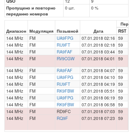
QSO
12
9
Пропущено и повторно
0 шт.
0 %
переданно номеров
Пере
Диапазон
Модуляция
Позывной
Дата
RST
Н
144 MHz
FM
UA9FPG
07.01.2018 02:16
59
0
144 MHz
FM
RU9FT
07.01.2018 02:18
59
0
144 MHz
FM
RA9FAF
07.01.2018 03:44
59
0
144 MHz
FM
RV9CGW
07.01.2018 04:01
59
0
144 MHz
FM
RA9FAF
07.01.2018 04:07
59
0
144 MHz
FM
UA9FPG
07.01.2018 04:10
59
0
144 MHz
FM
RU9FT
07.01.2018 04:19
59
0
144 MHz
FM
RK9FBW
07.01.2018 05:51
59
0
144 MHz
FM
UA9FPG
07.01.2018 06:19
59
0
144 MHz
FM
RK9FBW
07.01.2018 06:58
59
0
144 MHz
FM
RD9FC
07.01.2018 07:03
59
0
144 MHz
FM
RQ9F
07.01.2018 07:23
59
0