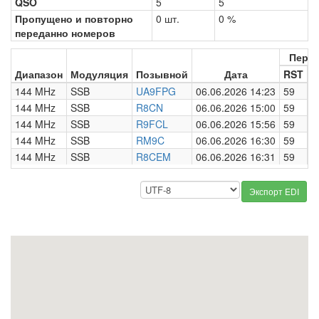
QSO
5
5
Пропущено и повторно
0 шт.
0 %
переданно номеров
Пере
Диапазон
Модуляция
Позывной
Дата
RST
Н
144 MHz
SSB
UA9FPG
06.06.2026 14:23
59
0
144 MHz
SSB
R8CN
06.06.2026 15:00
59
0
144 MHz
SSB
R9FCL
06.06.2026 15:56
59
0
144 MHz
SSB
RM9C
06.06.2026 16:30
59
0
144 MHz
SSB
R8CEM
06.06.2026 16:31
59
0
Экспорт EDI