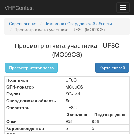
VHFContest
Toggl
navig
Соревнования
Чемпионат Свердловской области
Просмотр отчета участника - UF8C (MO09CS)
Просмотр отчета участника - UF8C
(MO09CS)
Просмотр итогов теста
Карта связей
Позывной
UF8C
QTH-локатор
MO09CS
Группа
SO-144
Свердловская область
Да
Операторы
UF8C
Заявлено
Подтверждено
Очки
958
958
Корреспондентов
5
5