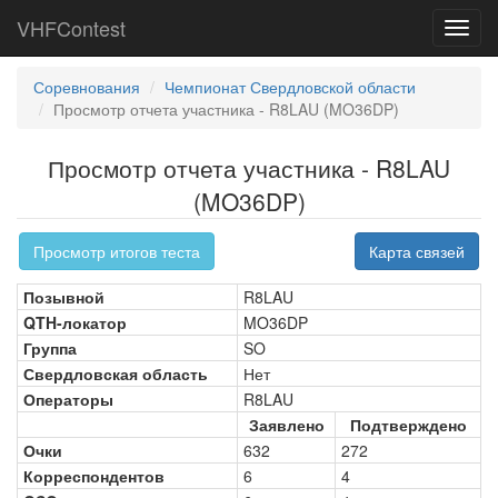
VHFContest
Toggl
navig
Соревнования
Чемпионат Свердловской области
Просмотр отчета участника - R8LAU (MO36DP)
Просмотр отчета участника - R8LAU
(MO36DP)
Просмотр итогов теста
Карта связей
Позывной
R8LAU
QTH-локатор
MO36DP
Группа
SO
Свердловская область
Нет
Операторы
R8LAU
Заявлено
Подтверждено
Очки
632
272
Корреспондентов
6
4