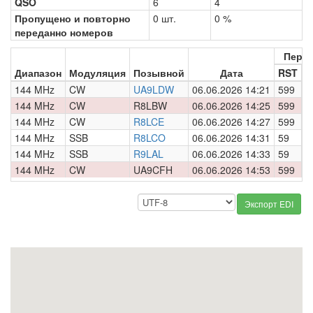
QSO
6
4
Пропущено и повторно
0 шт.
0 %
переданно номеров
Пере
Диапазон
Модуляция
Позывной
Дата
RST
Н
144 MHz
CW
UA9LDW
06.06.2026 14:21
599
0
144 MHz
CW
R8LBW
06.06.2026 14:25
599
0
144 MHz
CW
R8LCE
06.06.2026 14:27
599
0
144 MHz
SSB
R8LCO
06.06.2026 14:31
59
0
144 MHz
SSB
R9LAL
06.06.2026 14:33
59
0
144 MHz
CW
UA9CFH
06.06.2026 14:53
599
0
Экспорт EDI