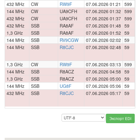
432 MHz
CW
RW9F
07.06.2026 01:21
599
0
144 MHz
CW
UA9CFH
07.06.2026 01:32
599
0
432 MHz
CW
UA9CFH
07.06.2026 01:37
599
0
432 MHz
SSB
RA8AF
07.06.2026 01:48
59
0
1,3 GHz
SSB
RA8AF
07.06.2026 01:52
59
0
144 MHz
SSB
RV9CGW
07.06.2026 02:02
59
0
144 MHz
SSB
R8CJC
07.06.2026 02:48
59
0
1,3 GHz
CW
RW9F
07.06.2026 03:13
599
0
144 MHz
SSB
R8ACZ
07.06.2026 04:58
59
0
1,3 GHz
SSB
R8ACZ
07.06.2026 05:00
59
0
144 MHz
SSB
UG8F
07.06.2026 05:06
59
0
432 MHz
SSB
R8CJC
07.06.2026 05:17
59
0
Экспорт EDI