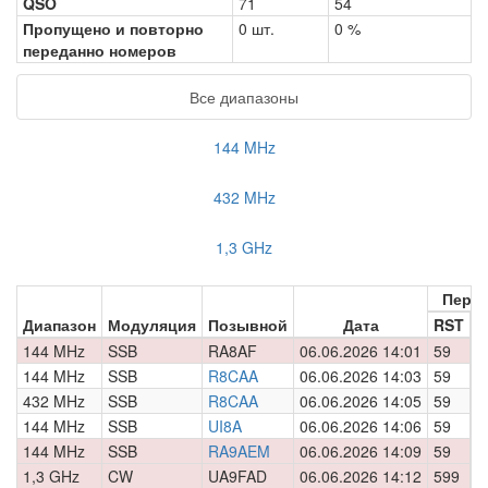
QSO
71
54
Пропущено и повторно
0 шт.
0 %
переданно номеров
Все диапазоны
144 MHz
432 MHz
1,3 GHz
Пере
Диапазон
Модуляция
Позывной
Дата
RST
Н
144 MHz
SSB
RA8AF
06.06.2026 14:01
59
0
144 MHz
SSB
R8CAA
06.06.2026 14:03
59
0
432 MHz
SSB
R8CAA
06.06.2026 14:05
59
0
144 MHz
SSB
UI8A
06.06.2026 14:06
59
0
144 MHz
SSB
RA9AEM
06.06.2026 14:09
59
0
1,3 GHz
CW
UA9FAD
06.06.2026 14:12
599
0