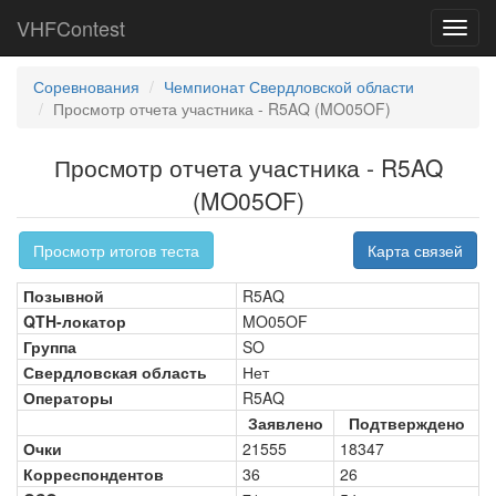
VHFContest
Toggl
navig
Соревнования
Чемпионат Свердловской области
Просмотр отчета участника - R5AQ (MO05OF)
Просмотр отчета участника - R5AQ
(MO05OF)
Просмотр итогов теста
Карта связей
Позывной
R5AQ
QTH-локатор
MO05OF
Группа
SO
Свердловская область
Нет
Операторы
R5AQ
Заявлено
Подтверждено
Очки
21555
18347
Корреспондентов
36
26