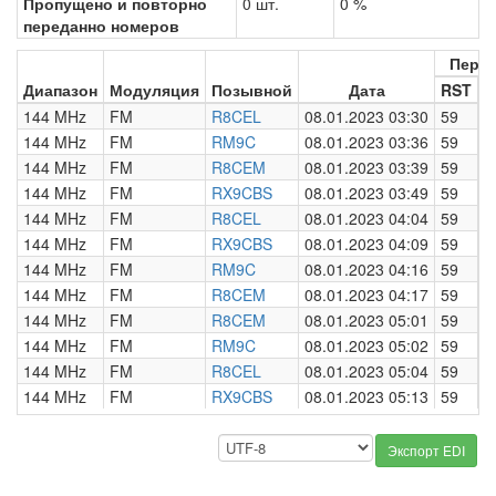
Пропущено и повторно
0 шт.
0 %
переданно номеров
Пере
Диапазон
Модуляция
Позывной
Дата
RST
Н
144 MHz
FM
R8CEL
08.01.2023 03:30
59
0
144 MHz
FM
RM9C
08.01.2023 03:36
59
0
144 MHz
FM
R8CEM
08.01.2023 03:39
59
0
144 MHz
FM
RX9CBS
08.01.2023 03:49
59
0
144 MHz
FM
R8CEL
08.01.2023 04:04
59
0
144 MHz
FM
RX9CBS
08.01.2023 04:09
59
0
144 MHz
FM
RM9C
08.01.2023 04:16
59
0
144 MHz
FM
R8CEM
08.01.2023 04:17
59
0
144 MHz
FM
R8CEM
08.01.2023 05:01
59
0
144 MHz
FM
RM9C
08.01.2023 05:02
59
0
144 MHz
FM
R8CEL
08.01.2023 05:04
59
0
144 MHz
FM
RX9CBS
08.01.2023 05:13
59
0
Экспорт EDI