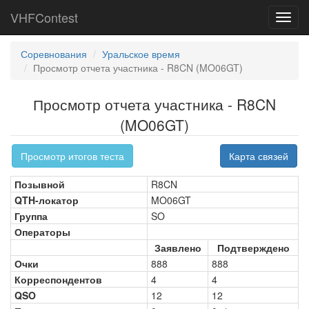
VHFContest
Toggl
navig
Соревнования
Уральское время
Просмотр отчета участника - R8CN (MO06GT)
Просмотр отчета участника - R8CN
(MO06GT)
Просмотр итогов теста
Карта связей
Позывной
R8CN
QTH-локатор
MO06GT
Группа
SO
Операторы
Заявлено
Подтверждено
Очки
888
888
Корреспондентов
4
4
QSO
12
12