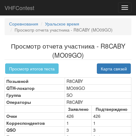
VHFContest
Toggl
navig
Соревнования
Уральское время
Просмотр отчета участника - R8CABY (MO09GO)
Просмотр отчета участника - R8CABY
(MO09GO)
Просмотр итогов теста
Карта связей
Позывной
R8CABY
QTH-локатор
MO09GO
Группа
SO
Операторы
R8CABY
Заявлено
Подтверждено
Очки
426
426
Корреспондентов
1
1
QSO
3
3