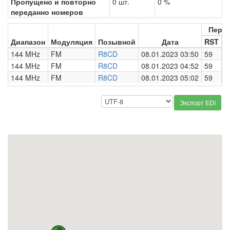
Пропущено и повторно
0 шт.
0 %
переданно номеров
Пере
Диапазон
Модуляция
Позывной
Дата
RST
Н
144 MHz
FM
R8CD
08.01.2023 03:50
59
0
144 MHz
FM
R8CD
08.01.2023 04:52
59
0
144 MHz
FM
R8CD
08.01.2023 05:02
59
0
Экспорт EDI