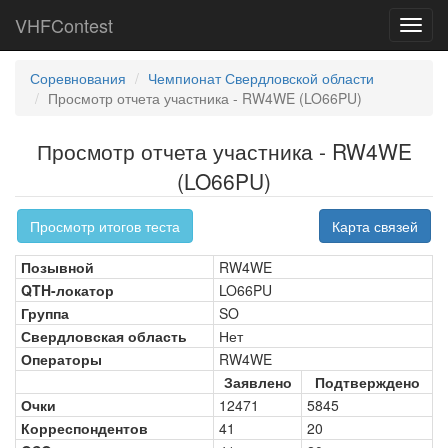
VHFContest
Toggl
navig
Соревнования
Чемпионат Свердловской области
Просмотр отчета участника - RW4WE (LO66PU)
Просмотр отчета участника - RW4WE
(LO66PU)
Просмотр итогов теста
Карта связей
Позывной
RW4WE
QTH-локатор
LO66PU
Группа
SO
Свердловская область
Нет
Операторы
RW4WE
Заявлено
Подтверждено
Очки
12471
5845
Корреспондентов
41
20