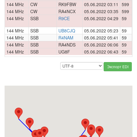
144 MHz
CW
RK9FBW
05.06.2022 03:11
599
0
144 MHz
CW
RA4NCX
05.06.2022 03:35
599
0
144 MHz
SSB
R9CE
05.06.2022 04:29
59
0
144 MHz
SSB
UB8CJQ
05.06.2022 05:23
59
0
144 MHz
SSB
R4NAM
05.06.2022 05:41
59
0
144 MHz
SSB
RA4NDS
05.06.2022 06:06
59
0
144 MHz
SSB
UG8F
05.06.2022 06:43
59
0
Экспорт EDI