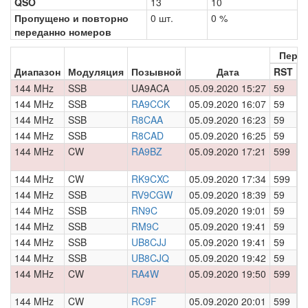
QSO
13
10
Пропущено и повторно
0 шт.
0 %
переданно номеров
Пере
Диапазон
Модуляция
Позывной
Дата
RST
Н
144 MHz
SSB
UA9ACA
05.09.2020 15:27
59
0
144 MHz
SSB
RA9CCK
05.09.2020 16:07
59
0
144 MHz
SSB
R8CAA
05.09.2020 16:23
59
0
144 MHz
SSB
R8CAD
05.09.2020 16:25
59
0
144 MHz
CW
RA9BZ
05.09.2020 17:21
599
0
144 MHz
CW
RK9CXC
05.09.2020 17:34
599
0
144 MHz
SSB
RV9CGW
05.09.2020 18:39
59
0
144 MHz
SSB
RN9C
05.09.2020 19:01
59
0
144 MHz
SSB
RM9C
05.09.2020 19:41
59
0
144 MHz
SSB
UB8CJJ
05.09.2020 19:41
59
0
144 MHz
SSB
UB8CJQ
05.09.2020 19:42
59
0
144 MHz
CW
RA4W
05.09.2020 19:50
599
0
144 MHz
CW
RC9F
05.09.2020 20:01
599
0