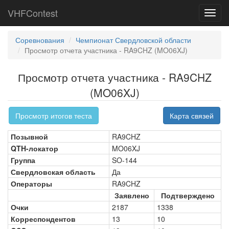
VHFContest
Toggl
navig
Соревнования
Чемпионат Свердловской области
Просмотр отчета участника - RA9CHZ (MO06XJ)
Просмотр отчета участника - RA9CHZ
(MO06XJ)
Просмотр итогов теста
Карта связей
Позывной
RA9CHZ
QTH-локатор
MO06XJ
Группа
SO-144
Свердловская область
Да
Операторы
RA9CHZ
Заявлено
Подтверждено
Очки
2187
1338
Корреспондентов
13
10