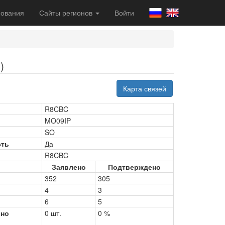
ования
Сайты регионов
Войти
)
Карта связей
R8CBC
MO09IP
SO
сть
Да
R8CBC
Заявлено
Подтверждено
352
305
4
3
6
5
рно
0 шт.
0 %