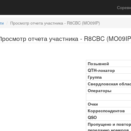
Соревн
ти
Просмотр отчета участника - R8CBC (MO09IP)
Просмотр отчета участника - R8CBC (MO09IP
Позывной
QTH-локатор
Группа
Свердловская обла
Операторы
Очки
Корреспондентов
QSO
Пропущено и повто
переданно номеров