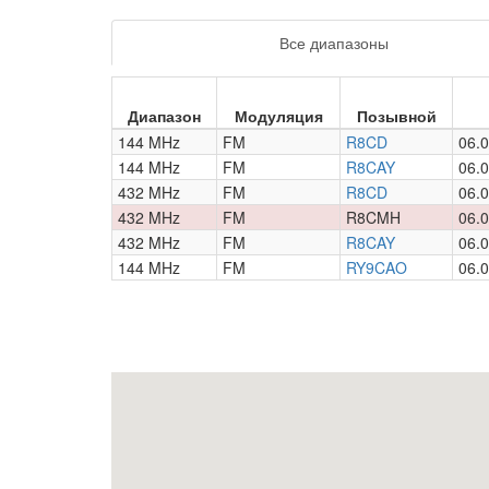
Все диапазоны
Диапазон
Модуляция
Позывной
144 MHz
FM
R8CD
06.0
144 MHz
FM
R8CAY
06.0
432 MHz
FM
R8CD
06.0
432 MHz
FM
R8CMH
06.0
432 MHz
FM
R8CAY
06.0
144 MHz
FM
RY9CAO
06.0