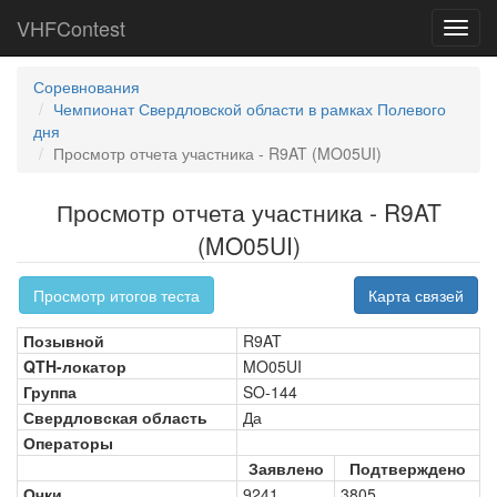
VHFContest
Toggl
navig
Соревнования
Чемпионат Свердловской области в рамках Полевого
дня
Просмотр отчета участника - R9AT (MO05UI)
Просмотр отчета участника - R9AT
(MO05UI)
Просмотр итогов теста
Карта связей
Позывной
R9AT
QTH-локатор
MO05UI
Группа
SO-144
Свердловская область
Да
Операторы
Заявлено
Подтверждено
Очки
9241
3805