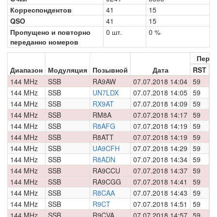
Корреспондентов
41
15
QSO
41
15
Пропущено и повторно
0 шт.
0 %
переданно номеров
Пере
Диапазон
Модуляция
Позывной
Дата
RST
Н
144 MHz
SSB
RA9AW
07.07.2018 14:04
59
0
144 MHz
SSB
UN7LDX
07.07.2018 14:05
59
0
144 MHz
SSB
RX9AT
07.07.2018 14:09
59
0
144 MHz
SSB
RM8A
07.07.2018 14:17
59
0
144 MHz
SSB
R8AFG
07.07.2018 14:19
59
0
144 MHz
SSB
R8ATT
07.07.2018 14:19
59
0
144 MHz
SSB
UA9CFH
07.07.2018 14:29
59
0
144 MHz
SSB
R8ADN
07.07.2018 14:34
59
0
144 MHz
SSB
RA9CCU
07.07.2018 14:37
59
0
144 MHz
SSB
RA9CGG
07.07.2018 14:41
59
0
144 MHz
SSB
R8CAA
07.07.2018 14:43
59
0
144 MHz
SSB
R9CT
07.07.2018 14:51
59
0
144 MHz
SSB
R9CVA
07.07.2018 14:57
59
0